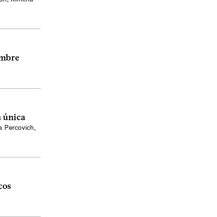
embre
a única
a Percovich
,
cos