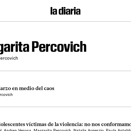
arita Percovich
Percovich
arzo en medio del caos
rcovich
olescentes víctimas de la violencia: no nos conformam
l
,
Andrea Venosa
,
Margarita Percovich
,
Natalia Argenzio
,
Paula Antabl