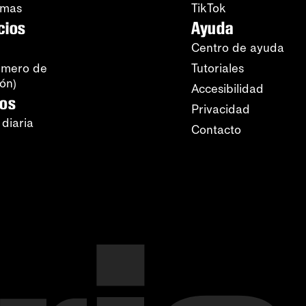
amas
TikTok
cios
Ayuda
Centro de ayuda
úmero de
Tutoriales
ión)
Accesibilidad
ros
Privacidad
 diaria
Contacto