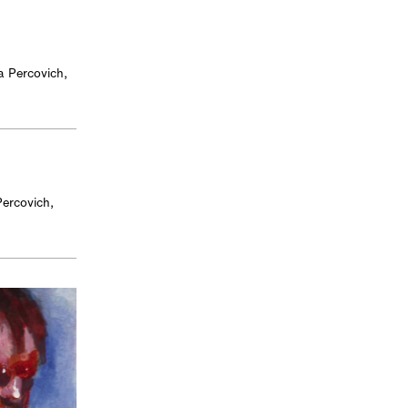
a Percovich
,
Percovich
,