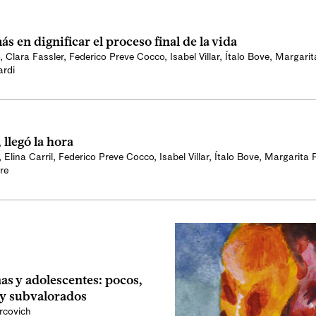
s en dignificar el proceso final de la vida
,
Clara Fassler
,
Federico Preve Cocco
,
Isabel Villar
,
Ítalo Bove
,
Margarit
ardi
 llegó la hora
,
Elina Carril
,
Federico Preve Cocco
,
Isabel Villar
,
Ítalo Bove
,
Margarita 
re
as y adolescentes: pocos,
 y subvalorados
rcovich