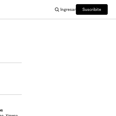
Ingresar
Suscribite
os
ian
,
Ximena