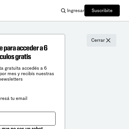
Ingresar
Suscribite
Cerrar
e para acceder a 6
ículos gratis
ta gratuita accedés a 6
 por mes y recibís nuestras
newsletters
gresá tu email
que no sos un robot