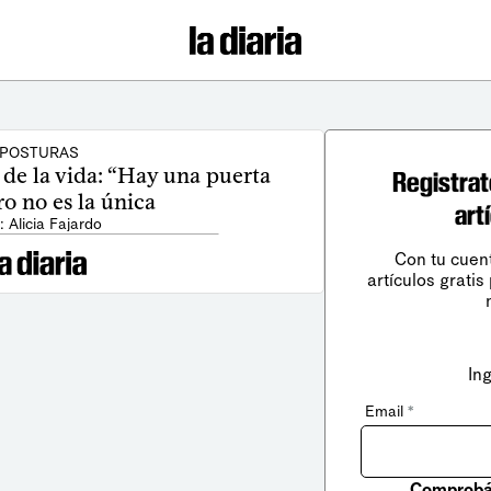
POSTURAS
 de la vida: “Hay una puerta
Registrat
ero no es la única
art
: Alicia Fajardo
Con tu cuen
artículos gratis
In
Email
*
Comprobá 