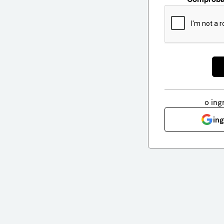
o ing
in