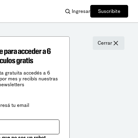
Ingresar
Suscribite
Cerrar
e para acceder a 6
ículos gratis
ta gratuita accedés a 6
 por mes y recibís nuestras
newsletters
gresá tu email
que no sos un robot