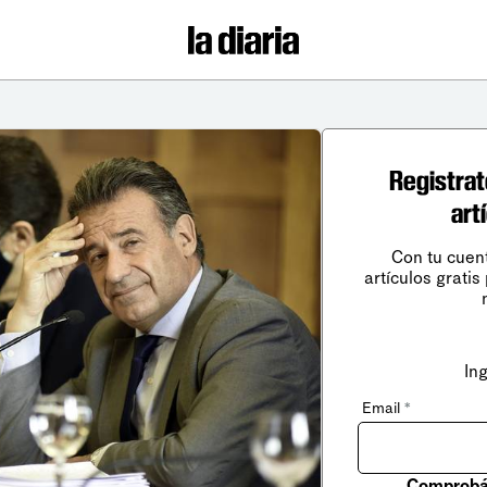
Registrat
art
Con tu cuen
artículos gratis
In
Email
*
Comprobá 