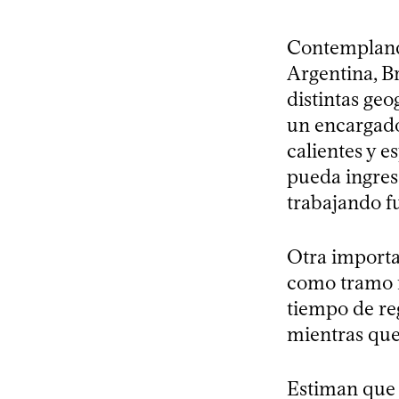
Contemplando
Argentina, Br
distintas geo
un encargado
calientes y e
pueda ingres
trabajando f
Otra importa
como tramo m
tiempo de reg
mientras que
Estiman que 