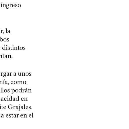
 ingreso
, la
obos
 distintos
ntan.
ergar a unos
nía, como
ellos podrán
pacidad en
te Grajales.
a estar en el