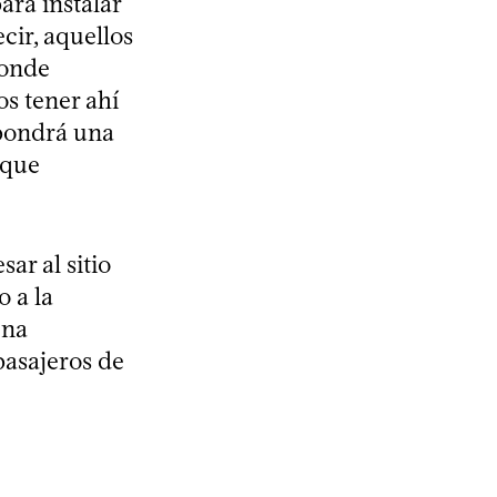
ara instalar
ecir, aquellos
donde
s tener ahí
spondrá una
 que
ar al sitio
o a la
Una
pasajeros de