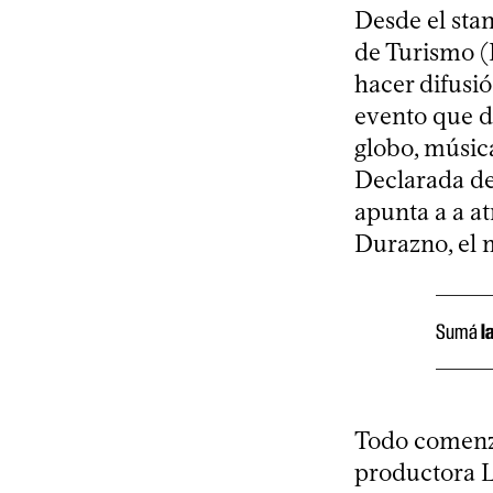
Desde el sta
de Turismo (
hacer difusi
evento que d
globo, músic
Declarada de 
apunta a a at
Durazno, el 
Sumá
l
Todo comenzó
productora La