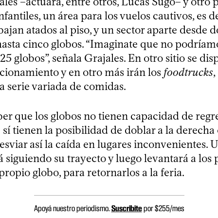
tales –actuará, entre otros, Lucas Sugo– y otro p
nfantiles, un área para los vuelos cautivos, es d
ajan atados al piso, y un sector aparte desde 
asta cinco globos. “Imaginate que no podríamo
25 globos”, señala Grajales. En otro sitio se di
acionamiento y en otro más irán los
foodtrucks
,
a serie variada de comidas.
r que los globos no tienen capacidad de regres
sí tienen la posibilidad de doblar a la derecha 
esviar así la caída en lugares inconvenientes. 
 siguiendo su trayecto y luego levantará a los 
 propio globo, para retornarlos a la feria.
Apoyá nuestro periodismo.
Suscribite
por $255/mes