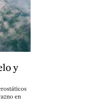
elo y
erostáticos
razno en