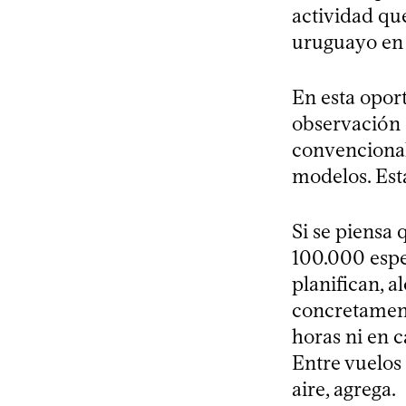
actividad qu
uruguayo en 
En esta opor
observación 
convencionale
modelos. Est
Si se piensa 
100.000 esp
planifican, 
concretament
horas ni en c
Entre vuelos 
aire, agrega.