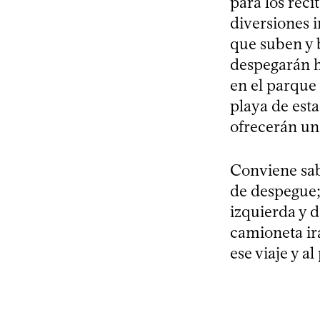
para los reci
diversiones i
que suben y b
despegarán h
en el parque 
playa de est
ofrecerán un
Conviene sabe
de despegue; 
izquierda y d
camioneta irá
ese viaje y al