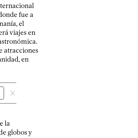
nternacional
 donde fue a
anía, el
rá viajes en
gastronómica.
de atracciones
anidad, en
e la
de globos y