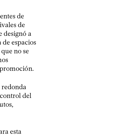
ientes de
ivales de
e designó a
a de espacios
a que no se
mos
a promoción.
a redonda
control del
utos,
ara esta