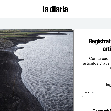
Registrat
art
Con tu cuen
artículos gratis
In
Email
*
Comprobá 