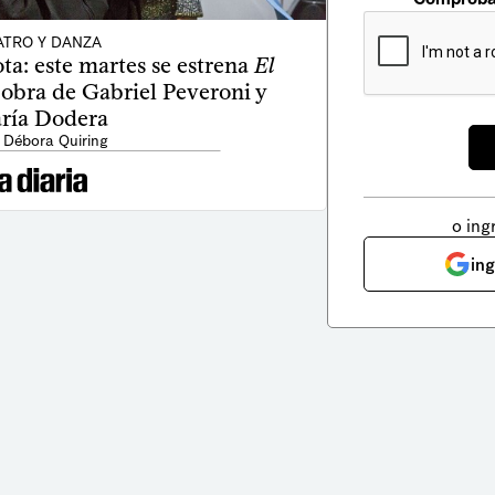
ATRO Y DANZA
ta: este martes se estrena
El
a obra de Gabriel Peveroni y
ría Dodera
 Débora Quiring
o ing
in