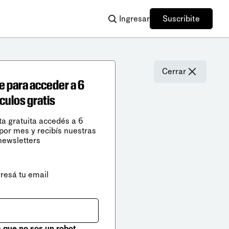
Ingresar
Suscribite
Cerrar
e para acceder a 6
ículos gratis
ta gratuita accedés a 6
 por mes y recibís nuestras
newsletters
gresá tu email
que no sos un robot