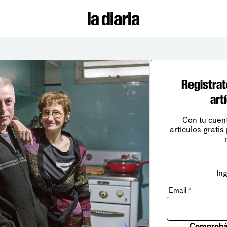
Registrat
art
Con tu cuen
artículos gratis
In
Email
*
Comprobá 