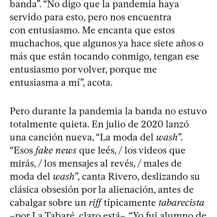
banda”. “No digo que la pandemia haya
servido para esto, pero nos encuentra
con entusiasmo. Me encanta que estos
muchachos, que algunos ya hace siete años o
más que están tocando conmigo, tengan ese
entusiasmo por volver, porque me
entusiasma a mí”, acota.
Pero durante la pandemia la banda no estuvo
totalmente quieta. En julio de 2020 lanzó
una canción nueva, “La moda del
wash
”.
“Esos
fake news
que leés, / los videos que
mirás, / los mensajes al revés, / males de
moda del
wash
”, canta Rivero, deslizando su
clásica obsesión por la alienación, antes de
cabalgar sobre un
riff
típicamente
tabarecista
–por La Tabaré, claro está–. “Yo fui alumno de