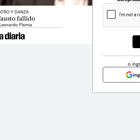
ATRO Y DANZA
austo fallido
 Leonardo Flamia
o ing
in