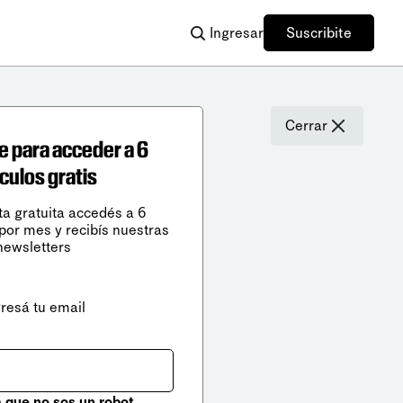
Ingresar
Suscribite
Cerrar
e para acceder a 6
ículos gratis
ta gratuita accedés a 6
 por mes y recibís nuestras
newsletters
gresá tu email
que no sos un robot