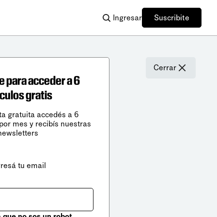
Ingresar
Suscribite
Cerrar
e para acceder a 6
ículos gratis
ta gratuita accedés a 6
 por mes y recibís nuestras
newsletters
gresá tu email
que no sos un robot