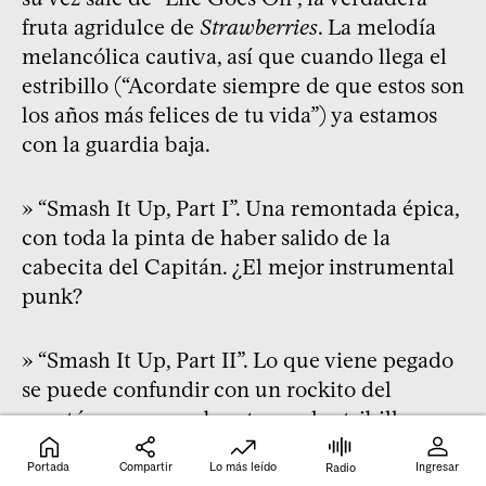
fruta agridulce de
Strawberries
. La melodía
melancólica cautiva, así que cuando llega el
estribillo (“Acordate siempre de que estos son
los años más felices de tu vida”) ya estamos
con la guardia baja.
» “Smash It Up, Part I”. Una remontada épica,
con toda la pinta de haber salido de la
cabecita del Capitán. ¿El mejor instrumental
punk?
» “Smash It Up, Part II”. Lo que viene pegado
se puede confundir con un rockito del
montón, pero prueben tocar el estribillo que
empieza un pelo antes de lo esperable. Si los
Portada
Compartir
Lo más leído
Ingresar
Radio
Shakers hubieran tenido un traductor, le