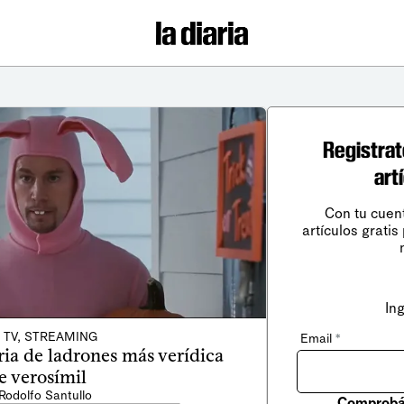
Registrat
art
Con tu cuen
artículos gratis
In
, TV, STREAMING
Email
*
oria de ladrones más verídica
e verosímil
Rodolfo Santullo
Comprobá 