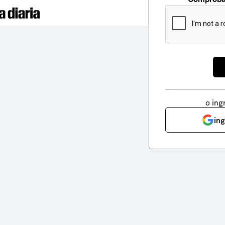
o ing
in