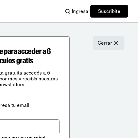
Ingresar
Suscribite
Cerrar
e para acceder a 6
ículos gratis
ta gratuita accedés a 6
 por mes y recibís nuestras
newsletters
gresá tu email
que no sos un robot