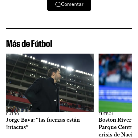
Comentar
Más de Fútbol
FÚTBOL
FÚTBOL
Jorge Bava: “las fuerzas están
Boston River ga
intactas”
Parque Central 
crisis de Nacio