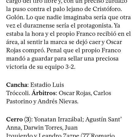
cargo del tiro libre y, con un preciso zurdazo
la puso contra el palo lejano de Cristóforo.
Golón. Lo que nadie imaginaba sería que otra
vez el duraznense sería el protagonista. Ya
estaba la hora y el propio Franco recibió en el
área, al sentir la marca se dejó caer y Oscar
Rojas compró. Penal que el propio Franco
mandó a guardar para sellar una preciosa
victoria de su equipo 3-2.
Cancha
: Estadio Luis
Tróccoli.
Árbitros
: Oscar Rojas, Carlos
Pastorino y Andrés Nievas.
Cerro (3)
: Yonatan Irrazábal; Agustín Sant’
Anna, Darwin Torres, Juan
Izquierdo y Leandro Zazpe (77´Romario