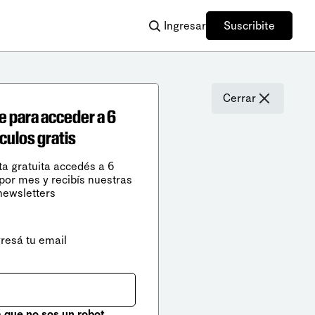
Ingresar
Suscribite
Cerrar
e para acceder a 6
ículos gratis
ta gratuita accedés a 6
 por mes y recibís nuestras
newsletters
gresá tu email
que no sos un robot