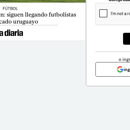
FÚTBOL
n: siguen llegando futbolistas
cado uruguayo
o ing
in