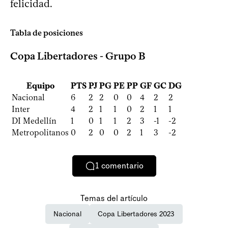
felicidad.
Tabla de posiciones
Copa Libertadores - Grupo B
Equipo
PTS
PJ
PG
PE
PP
GF
GC
DG
Nacional
6
2
2
0
0
4
2
2
Inter
4
2
1
1
0
2
1
1
DI Medellín
1
0
1
1
2
3
-1
-2
Metropolitanos
0
2
0
0
2
1
3
-2
1
comentario
Temas del artículo
Nacional
Copa Libertadores 2023