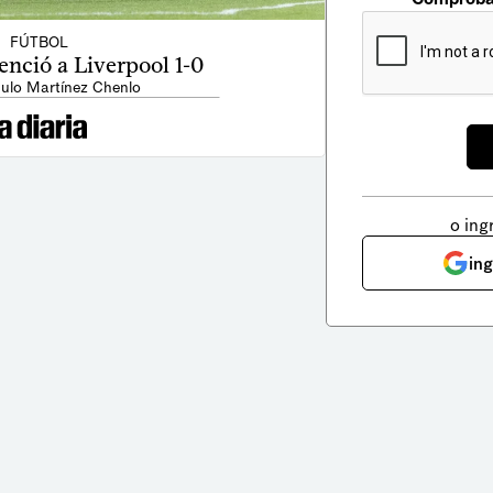
FÚTBOL
nció a Liverpool 1-0
ulo Martínez Chenlo
o ing
in