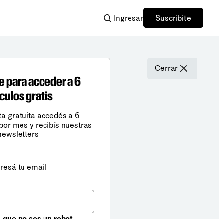
Ingresar
Suscribite
Cerrar
e para acceder a 6
ículos gratis
ta gratuita accedés a 6
 por mes y recibís nuestras
newsletters
gresá tu email
que no sos un robot