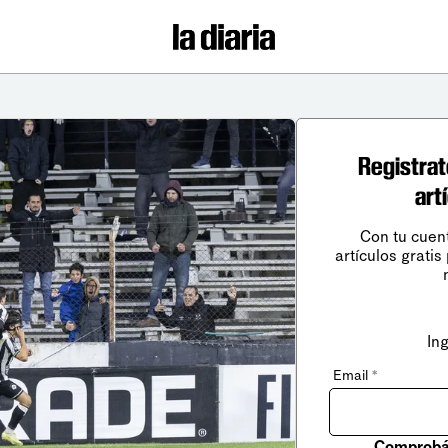
Registrat
art
Con tu cuen
artículos gratis
In
Email
*
Comprobá 