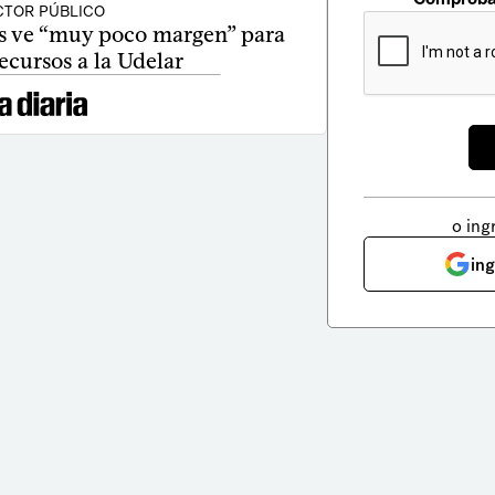
CTOR PÚBLICO
s ve “muy poco margen” para
recursos a la Udelar
o ing
in