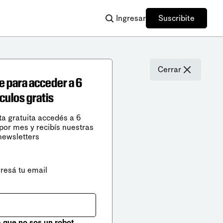
Ingresar
Suscribite
Cerrar
e para acceder a 6
ículos gratis
ta gratuita accedés a 6
 por mes y recibís nuestras
newsletters
gresá tu email
que no sos un robot