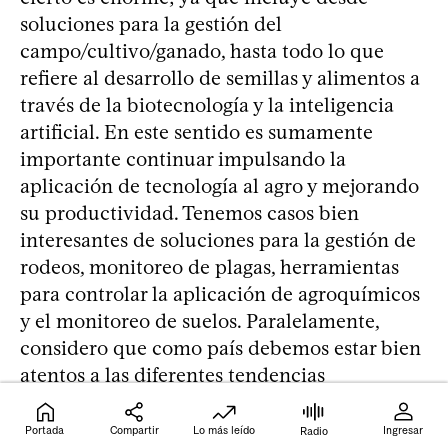
soluciones para la gestión del
campo/cultivo/ganado, hasta todo lo que
refiere al desarrollo de semillas y alimentos a
través de la biotecnología y la inteligencia
artificial. En este sentido es sumamente
importante continuar impulsando la
aplicación de tecnología al agro y mejorando
su productividad. Tenemos casos bien
interesantes de soluciones para la gestión de
rodeos, monitoreo de plagas, herramientas
para controlar la aplicación de agroquímicos
y el monitoreo de suelos. Paralelamente,
considero que como país debemos estar bien
atentos a las diferentes tendencias
internacionales que se están dando en este
mismo sector. Por ejemplo, pensemos en el
Portada
Compartir
Lo más leído
Ingresar
Radio