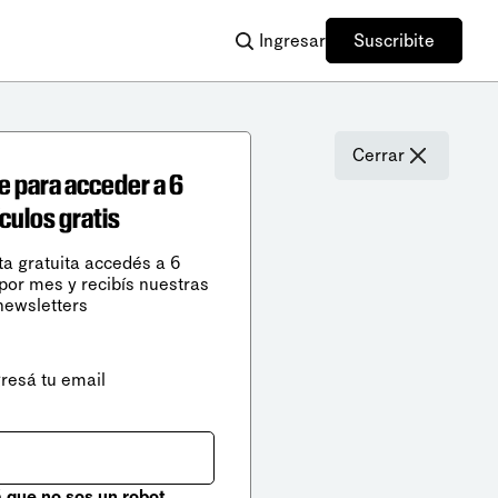
Ingresar
Suscribite
Cerrar
e para acceder a 6
ículos gratis
ta gratuita accedés a 6
 por mes y recibís nuestras
newsletters
gresá tu email
que no sos un robot