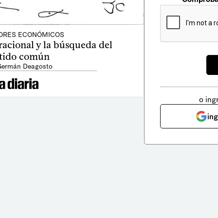
ORES ECONÓMICOS
racional y la búsqueda del
tido común
Germán Deagosto
o ing
in