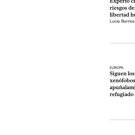
Experto ch
riesgos de
libertad 
Lucía Barrios
EUROPA
Siguen los
xenófobos 
apuñalami
refugiado