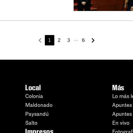
⋯
1
2
3
6
Local
Más
Colonia
Lo más l
Maldonado
Apuntes 
Paysandú
Apuntes
Salto
En vivo
Impresos
Fotograf