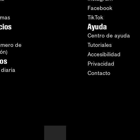
Facebook
amas
TikTok
cios
Ayuda
Centro de ayuda
úmero de
Tutoriales
ión)
Accesibilidad
ros
Privacidad
 diaria
Contacto