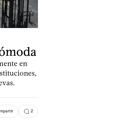
ncómoda
emente en
tituciones,
evas.
2
mpartir