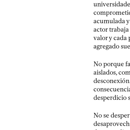
universidade
comprometido
acumulada y 
actor trabaj
valor y cada
agregado sue
No porque fa
aislados, co
desconexión. 
consecuencia
desperdicio s
No se desper
desaprovecha