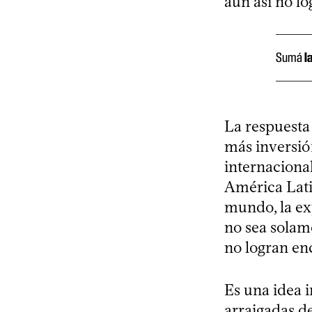
aun así no l
Sumá
l
La respuesta 
más inversió
internacional
América Lati
mundo, la ex
no sea solame
no logran enc
Es una idea 
arraigadas d