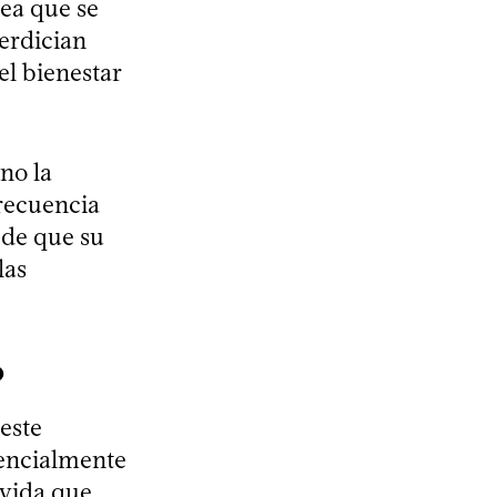
sea que se
perdician
el bienestar
no la
recuencia
 de que su
las
o
 este
sencialmente
 vida que