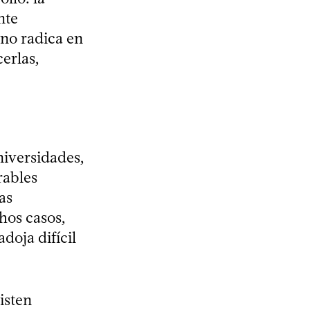
nte
no radica en
erlas,
niversidades,
rables
as
hos casos,
doja difícil
isten