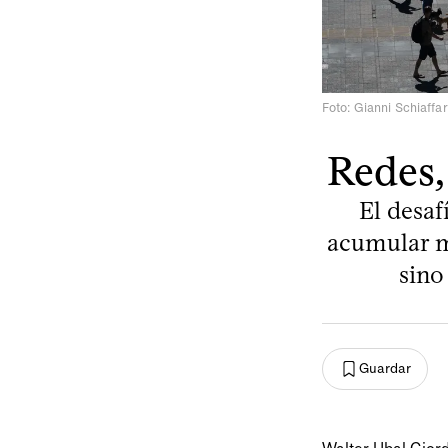
Foto: Gianni Schiaffar
Redes,
El desaf
acumular m
sino
Guardar