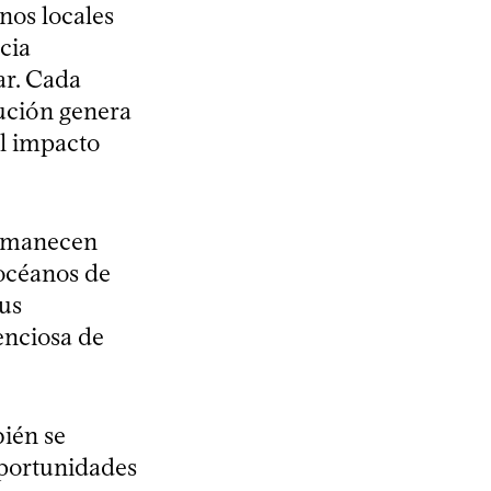
nos locales
cia
ar. Cada
tución genera
el impacto
ermanecen
 océanos de
sus
enciosa de
ién se
oportunidades