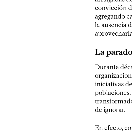
convicción d
agregando ca
la ausencia d
aprovecharla
La parado
Durante déca
organizacion
iniciativas d
poblaciones.
transformado
de ignorar.
En efecto, c