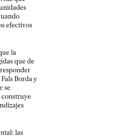
munidades
 cuando
s efectivos
que la
gidas que de
y responder
 Fals Borda y
e se
se construye
endizajes
tal: las