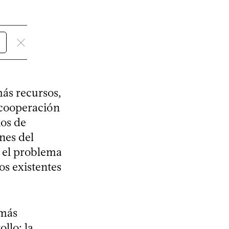
más recursos,
 cooperación
ios de
nes del
s el problema
os existentes
 más
llo: la