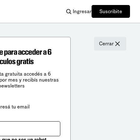
Ingresar
Suscribite
Cerrar
e para acceder a 6
ículos gratis
ta gratuita accedés a 6
 por mes y recibís nuestras
newsletters
gresá tu email
que no sos un robot