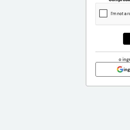
o ing
in