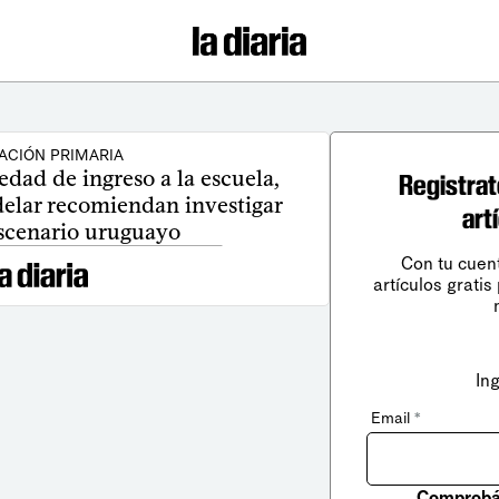
ACIÓN PRIMARIA
 edad de ingreso a la escuela,
Registrat
delar recomiendan investigar
art
escenario uruguayo
Con tu cuen
artículos gratis
In
Email
*
Comprobá 