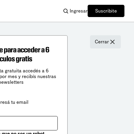
Ingresar
Suscribite
Cerrar
e para acceder a 6
ículos gratis
ta gratuita accedés a 6
 por mes y recibís nuestras
newsletters
gresá tu email
que no sos un robot