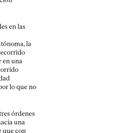
es en las
utónoma, la
recorrido
r en una
corrido
idad
por lo que no
 tres órdenes
hacia una
e que con