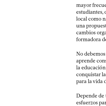
mayor frecue
estudiantes, 
local como n
una propuest
cambios organ
formadora d
No debemos o
aprende cons
la educación 
conquistar la
para la vida
Depende de t
esfuerzos pa