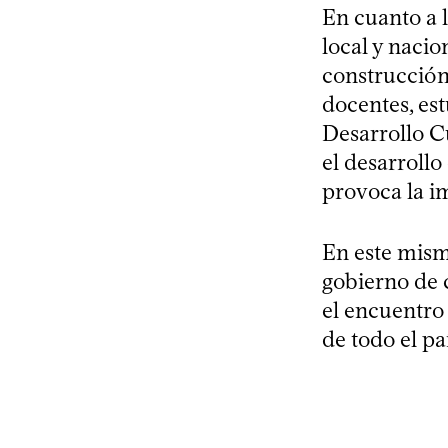
En cuanto a l
local y nacio
construcción
docentes, es
Desarrollo Cu
el desarroll
provoca la im
En este mism
gobierno de 
el encuentro
de todo el p