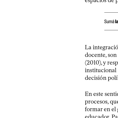
espacios de p
Sumá
l
La integració
docente, son
(2010), y res
institucional
decisión pol
En este sent
procesos, qu
formar en el 
educador. Pa