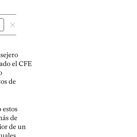
nsejero
eado el CFE
o
tos de
 estos
más de
ior de un
tuales