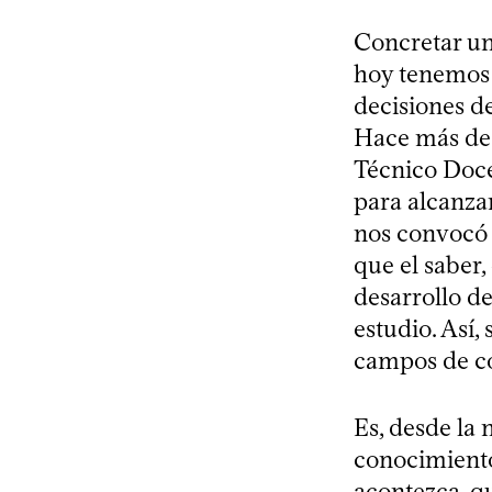
Concretar un
hoy tenemos 
decisiones d
Hace más de 
Técnico Doce
para alcanza
nos convocó e
que el saber,
desarrollo de
estudio. Así,
campos de co
Es, desde la 
conocimiento
acontezca, qu