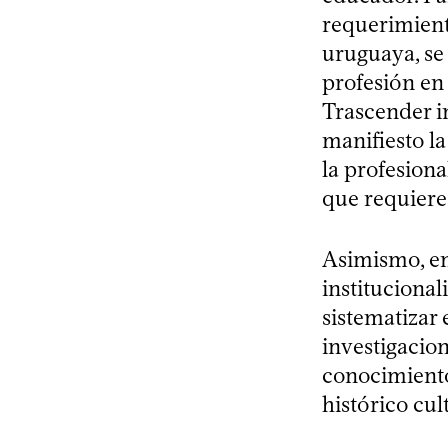
requerimiento
uruguaya, se
profesión en
Trascender i
manifiesto l
la profesiona
que requiere 
Asimismo, en 
institucional
sistematizar 
investigacio
conocimiento,
histórico cul