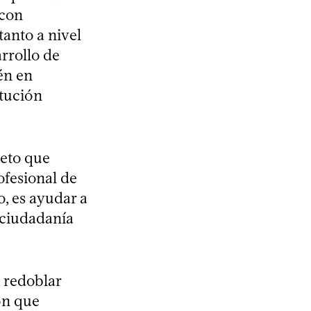
 con
tanto a nivel
rrollo de
én en
itución
jeto que
ofesional de
o, es ayudar a
a ciudadanía
 redoblar
ón que