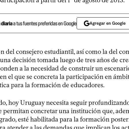
articipación a partir del 1º de agosto de 2013.
a diaria
a tus fuentes preferidas en Google
Agregar en Google
n del consejero estudiantil, así como la del co
 una decisión tomada luego de tres años de cr
ponden a la necesidad de construir un escenari
 en el que se concreta la participación en ámbi
ítica para la formación de educadores.
ido, hoy Uruguay necesita seguir profundizando
e permitan concretar una institución que, ade
grado, esté habilitada para la formación poster
ra atender a las demandas que implican los ac