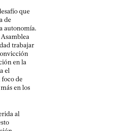
esafío que
a de
la autonomía.
la Asamblea
dad trabajar
convicción
ción en la
a el
l foco de
 más en los
erida al
esto
ución