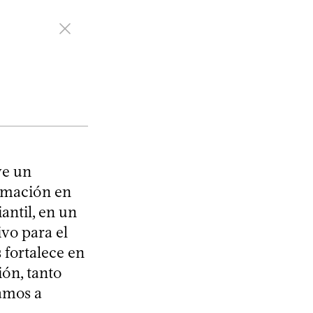
ye un
rmación en
antil, en un
ivo para el
 fortalece en
ión, tanto
ramos a