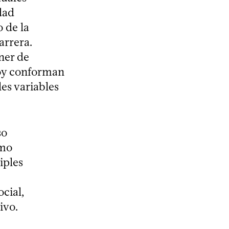
dad
 de la
arrera.
ner de
hoy conforman
les variables
so
omo
iples
cial,
ivo.