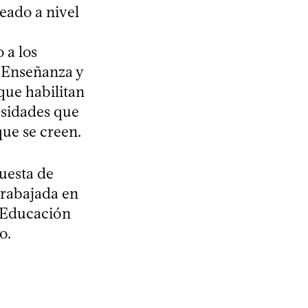
reado a nivel
 a los
e Enseñanza y
 que habilitan
esidades que
que se creen.
uesta de
trabajada en
n Educación
o.