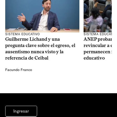
SISTEMA EDUCATIVO
SISTEMA EDUCATIV
Guilherme Lichand y una
ANEP probará u
pregunta clave sobre el egreso, el
revincular a es
ausentismo nunca visto y la
permanecen fue
referencia de Ceibal
educativo
Facundo Franco
Ingresar