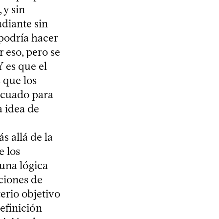
 y sin
udiante sin
 podría hacer
 eso, pero se
Y es que el
s que los
ecuado para
a idea de
s allá de la
e los
 una lógica
aciones de
terio objetivo
definición