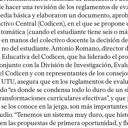
e hacer una revisión de los reglamentos de ev
dia básica y elaboraron un documento, aprob
ctivo Central (Codicen), en el que se propone e
utomática (cuando el estudiante tiene seis o má
r en manos del colectivo docente la decisión de
no del estudiante. Antonio Romano, director 
n Educativa del Codicen, que ha liderado el pr
onjunto con la División de Investigación, Eval
el Codicen y con representantes de los consejo
 UTU, asegura que en los reglamentos de eval
ado “es donde se condensa todo lo duro de un 
 transformaciones curriculares efectivas”, y que 
se los conoce en la jerga, son más importantes
tudio. “Tenemos un sistema muy duro, que his
 en las propuestas de primera oportunidad, y f