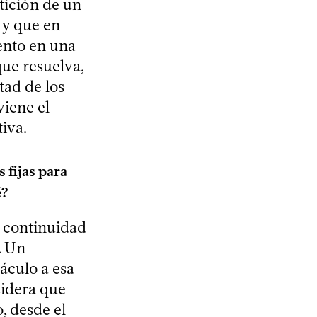
tición de un
 y que en
ento en una
que resuelva,
tad de los
viene el
iva.
fijas para
é?
a continuidad
. Un
áculo a esa
sidera que
, desde el