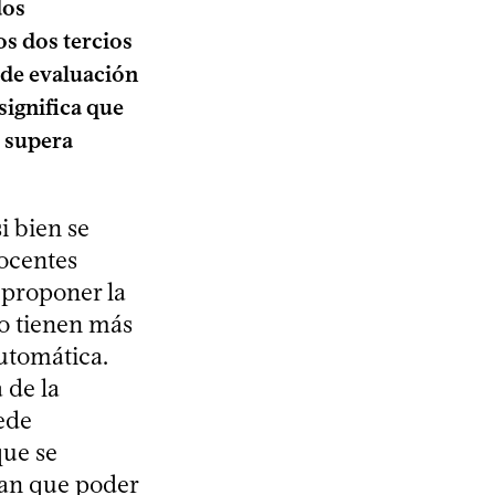
dos
os dos tercios
 de evaluación
significa que
i supera
si bien se
docentes
 proponer la
o tienen más
automática.
 de la
ede
que se
ían que poder