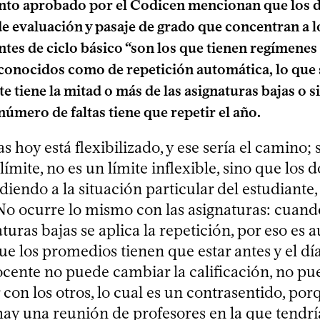
nto aprobado por el Codicen mencionan que los 
e evaluación y pasaje de grado que concentran a l
ntes de ciclo básico “son los que tienen regímenes
 conocidos como de repetición automática, lo que 
te tiene la mitad o más de las asignaturas bajas o s
úmero de faltas tiene que repetir el año.
as hoy está flexibilizado, y ese sería el camino; 
límite, no es un límite inflexible, sino que los 
iendo a la situación particular del estudiante,
o ocurre lo mismo con las asignaturas: cuand
aturas bajas se aplica la repetición, por eso es 
e los promedios tienen que estar antes y el día
ocente no puede cambiar la calificación, no pu
con los otros, lo cual es un contrasentido, por
ay una reunión de profesores en la que tendr