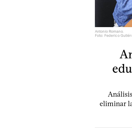
Antonio Romano.
Foto: Federico Gutiér
An
edu
Análisi
eliminar 