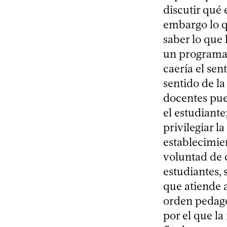
discutir qué 
embargo lo q
saber lo que 
un programa i
caería el sen
sentido de la
docentes pue
el estudiante
privilegiar l
establecimien
voluntad de c
estudiantes, 
que atiende a
orden pedagóg
por el que la