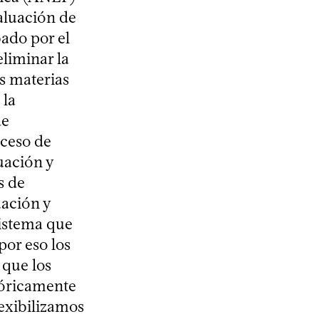
aluación de
ado por el
liminar la
s materias
 la
de
oceso de
uación y
s de
uación y
sistema que
por eso los
 que los
tóricamente
lexibilizamos