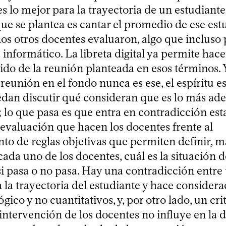
es lo mejor para la trayectoria de un estudiante,
ue se plantea es cantar el promedio de ese est
los otros docentes evaluaron, algo que incluso
nformático. La libreta digital ya permite hacer
tido de la reunión planteada en esos términos. 
 reunión en el fondo nunca es ese, el espíritu e
dan discutir qué consideran que es lo más ad
; lo que pasa es que entra en contradicción est
a evaluación que hacen los docentes frente al
to de reglas objetivas que permiten definir, má
ada uno de los docentes, cuál es la situación d
si pasa o no pasa. Hay una contradicción entre
 la trayectoria del estudiante y hace consider
ico y no cuantitativos, y, por otro lado, un cri
 intervención de los docentes no influye en la 