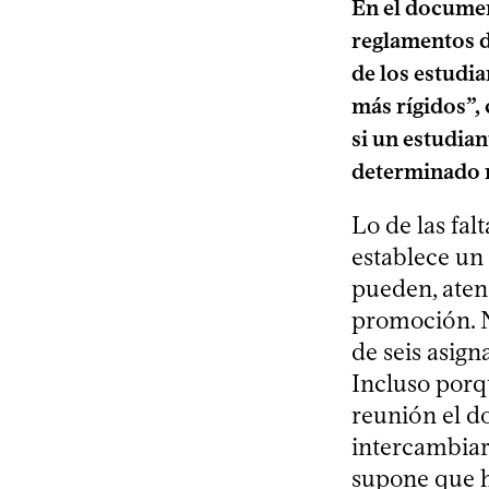
En el docume
reglamentos d
de los estudia
más rígidos”,
si un estudian
determinado n
Lo de las falt
establece un 
pueden, atend
promoción. N
de seis asign
Incluso porqu
reunión el d
intercambiar 
supone que h