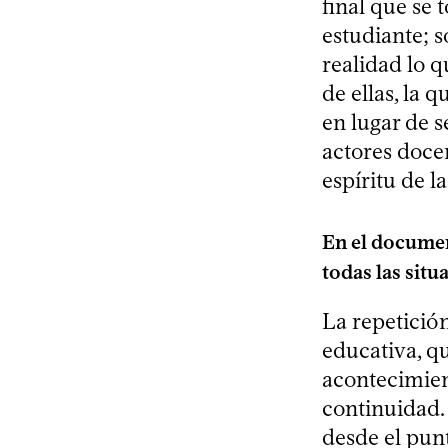
final que se
estudiante; s
realidad lo 
de ellas, la 
en lugar de s
actores doce
espíritu de 
En el documen
todas las situ
La repetición
educativa, qu
acontecimien
continuidad.
desde el punt