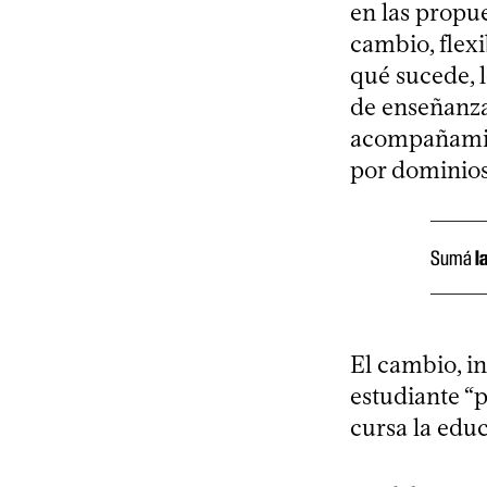
en las propu
cambio, flexi
qué sucede, l
de enseñanza
acompañamien
por dominios
Sumá
l
El cambio, in
estudiante “
cursa la educ