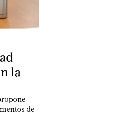
dad
n la
 propone
umentos de