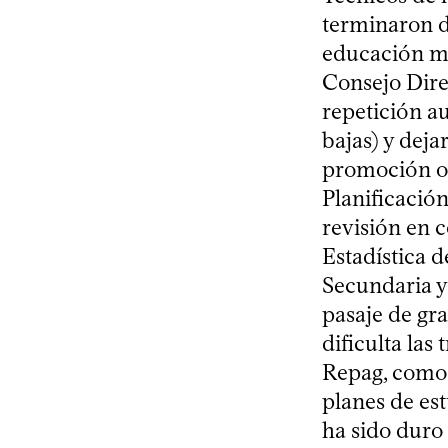
terminaron d
educación me
Consejo Dire
repetición a
bajas) y deja
promoción o 
Planificació
revisión en c
Estadística d
Secundaria y
pasaje de gr
dificulta las
Repag, como 
planes de es
ha sido duro