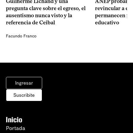
Guilherme Lichand y una
ANEP probará u
pregunta clave sobre el egreso, el
revincular a es
ausentismo nunca visto y la
permanecen fue
referencia de Ceibal
educativo
Facundo Franco
Ingresar
Suscribite
Inicio
Portada