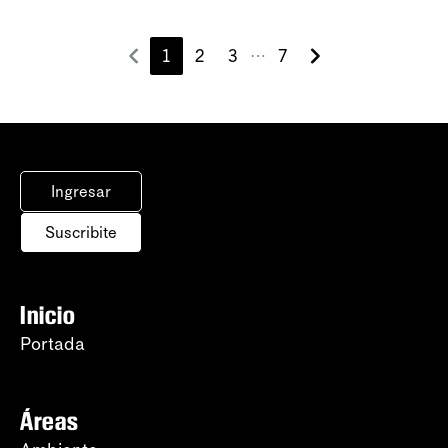
1
2
3
7
⋯
Ingresar
Suscribite
Inicio
Portada
Áreas