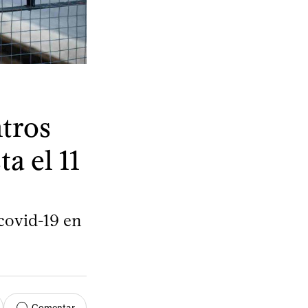
ntros
a el 11
 covid-19 en
Comentar