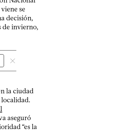
ión Nacional
 viene se
na decisión,
 de invierno,
en la ciudad
 localidad.
l
lva aseguró
oridad “es la