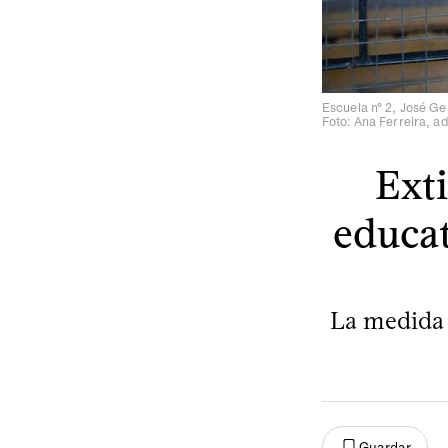
Escuela n° 2, José Ger
Foto: Ana Ferreira, 
Exti
educat
La medida s
Guardar