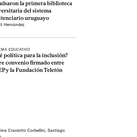
lsaron la primera biblioteca
ersitaria del sistema
itenciario uruguayo
tt Hernández
EMA EDUCATIVO
 política para la inclusión?
re convenio firmado entre
P y la Fundación Teletón
ina Craviotto Corbellini
,
Santiago
o