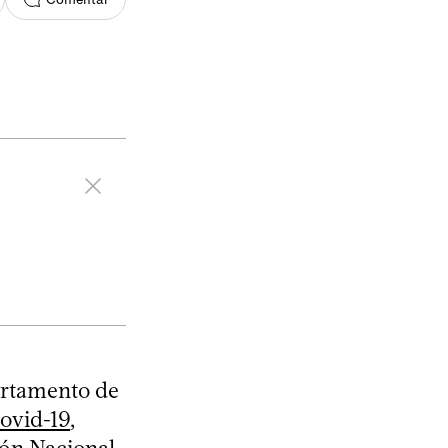
artamento de
ovid-19
,