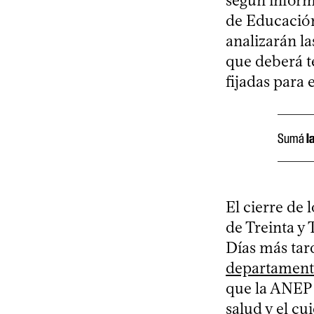
según inform
de Educación
analizarán la
que deberá t
fijadas para e
Sumá
l
El cierre de 
de Treinta y 
Días más tard
departamen
que la ANEP d
salud y el cu