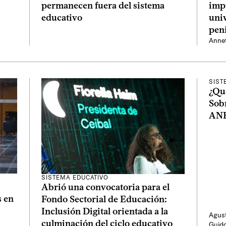
impu
permanecen fuera del sistema
univ
educativo
pen
Anne
SIST
¿Qué
Sob
ANE
SISTEMA EDUCATIVO
Abrió una convocatoria para el
s en
Fondo Sectorial de Educación:
Inclusión Digital orientada a la
Agust
culminación del ciclo educativo
Guid