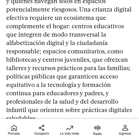
y quienes navegan solos en espacios
potencialmente riesgosos. Una crianza digital
efectiva requiere un ecosistema que
complemente el hogar: centros educativos
que integren de modo transversal la
alfabetización digital y la ciudadanía
responsable; espacios comunitarios, como
bibliotecas y centros juveniles, que ofrezcan
talleres y recursos prácticos para las familias;
políticas públicas que garanticen acceso
equitativo a la tecnología y formación
continua para educadores y padres, y
profesionales de la salud y del desarrollo
infantil que orienten sobre prácticas digitales
saludables.
Portada
Compartir
Lo más leído
Ingresar
Radio
Pensar la responsabilidad parental desde lo