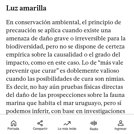
Luz amarilla
En conservación ambiental, el principio de
precaución se aplica cuando existe una
amenaza de daño grave o irreversible para la
biodiversidad, pero no se dispone de certeza
empírica sobre la causalidad o el grado del
impacto, como en este caso. Lo de “más vale
prevenir que curar” es doblemente valioso
cuando las posibilidades de cura son nimias.
Es decir, no hay aún pruebas físicas directas
del daño de las prospecciones sobre la fauna
marina que habita el mar uruguayo, pero sí
podemos inferir, con base en investigaciones
realizadas en otros lugares, que el riesgo es
muy alto.
Portada
Compartir
Lo más leído
Ingresar
Radio