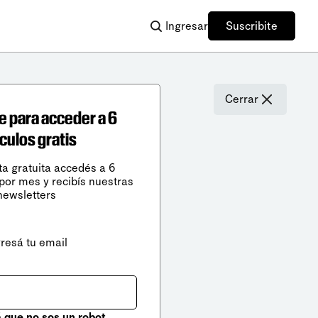
Ingresar
Suscribite
Cerrar
e para acceder a 6
ículos gratis
ta gratuita accedés a 6
 por mes y recibís nuestras
newsletters
gresá tu email
que no sos un robot