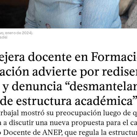
vo, enero de 2024).
adei
jera docente en Formac
ción advierte por redis
s y denuncia “desmantela
de estructura académica
rbajal mostró su preocupación luego de 
a discutir una nueva propuesta para el c
o Docente de ANEP, que regula la estructu