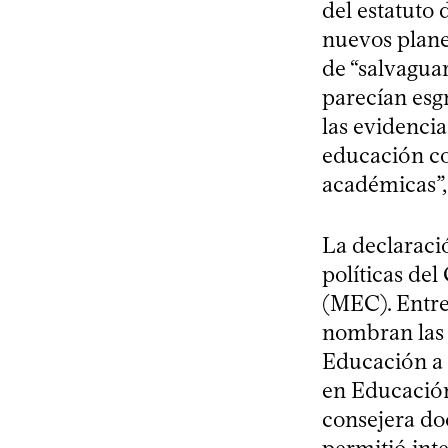
del estatuto 
nuevos plane
de “salvagua
parecían esg
las evidencia
educación co
académicas”,
La declaraci
políticas de
(MEC). Entre
nombran las 
Educación a 
en Educación
consejera doc