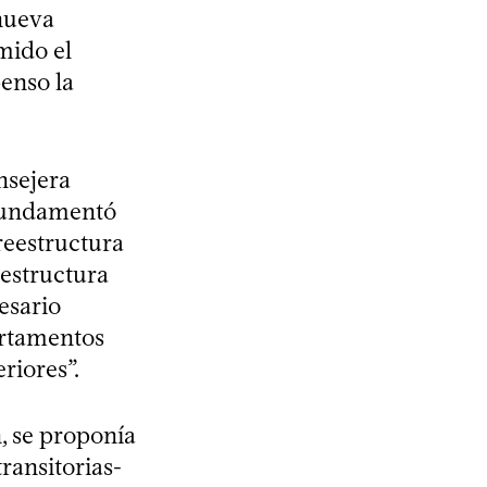
nueva
mido el
penso la
nsejera
 fundamentó
reestructura
estructura
esario
partamentos
riores”.
, se proponía
ransitorias-