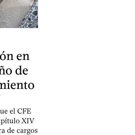
ión en
eño de
miento
”
que el CFE
apítulo XIV
ra de cargos