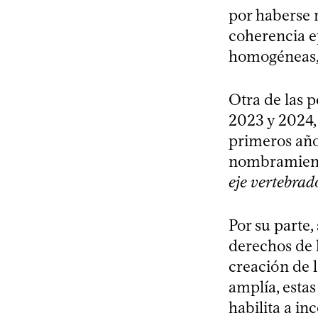
por haberse r
coherencia e
homogéneas, 
Otra de las 
2023 y 2024,
primeros año
nombramiento
eje vertebrad
Por su parte,
derechos de l
creación de 
amplía, esta
habilita a in