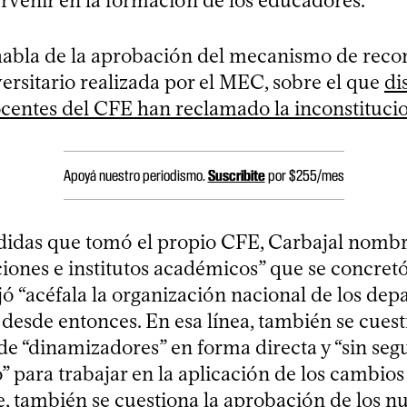
ervenir en la formación de los educadores.
abla de la aprobación del mecanismo de rec
versitario realizada por el MEC, sobre el que
di
ocentes del CFE han reclamado la inconstituci
Apoyá nuestro periodismo.
Suscribite
por $255/mes
didas que tomó el propio CFE, Carbajal nombra
ciones e institutos académicos” que se concret
jó “acéfala la organización nacional de los de
desde entonces. En esa línea, también se cuest
de “dinamizadores” en forma directa y “sin seg
” para trabajar en la aplicación de los cambios
, también se cuestiona la aprobación de los nu