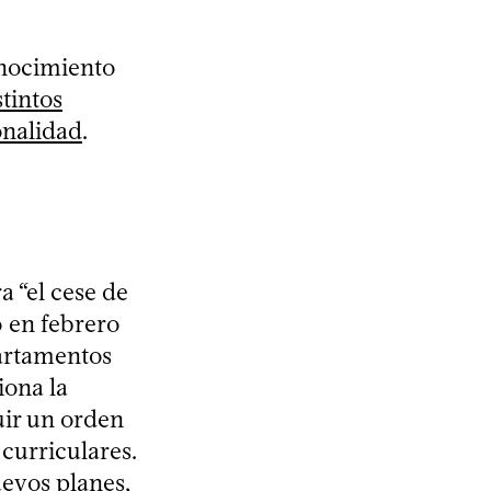
onocimiento
stintos
onalidad
.
 “el cese de
ó en febrero
partamentos
iona la
uir un orden
 curriculares.
evos planes,