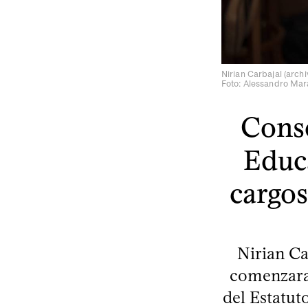
Nirian Carbajal (archi
Foto: Alessandro Mar
Conse
Educa
cargo
Nirian Ca
comenzara 
del Estatut