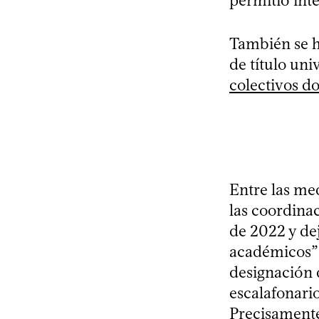
permitió int
También se h
de título uni
colectivos d
Entre las me
las coordina
de 2022 y de
académicos” 
designación 
escalafonario
Precisamente