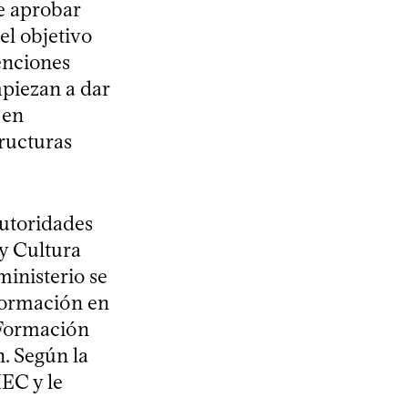
de aprobar
el objetivo
enciones
mpiezan a dar
 en
ructuras
autoridades
 y Cultura
inisterio se
 Formación en
 Formación
. Según la
MEC y le