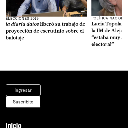
POLÍTICA NACIONA
ELECCIONES 2019
Lucía Topolans
la diaria datos
liberó su trabajo de
la IM de Aleja
proyección de escrutinio sobre el
“estaba muy ata
balotaje
electoral”
Ingresar
Suscribite
Inicio