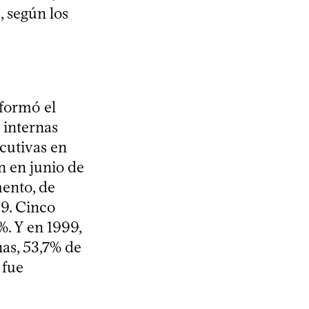
, según los
eformó el
 internas
cutivas en
n en junio de
mento, de
09. Cinco
%. Y en 1999,
nas, 53,7% de
 fue