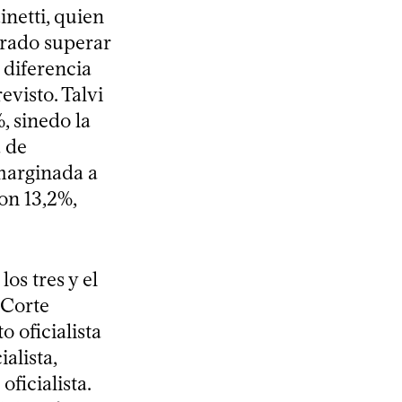
netti, quien
grado superar
 diferencia
visto. Talvi
, sinedo la
 de
marginada a
con 13,2%,
os tres y el
 Corte
o oficialista
alista,
ficialista.