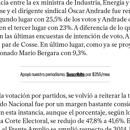
ia entre la ex ministra de Industria, Energía y
se y el dirigente sindical Óscar Andrade fue re
egundo lugar con 25,5% de los votos y Andrade
n el tercer lugar con 23%. A diferencia de lo q
n las últimas encuestas de intención de voto, 
a par de Cosse. En último lugar, como ya se pro
onado Mario Bergara con 9,3%.
Apoyá nuestro periodismo.
Suscribite
por $255/mes
a votación por partidos, se volvió a reiterar la
tido Nacional fue por un margen bastante consi
 esta instancia, aunque el porcentaje, según l
la Corte Electoral, se redujo de 47,8% a 41,6%.
 el Frente Amplio se amplió respecto de 2014. 