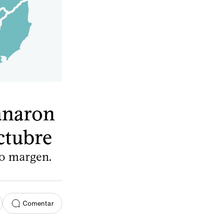
ganaron
ctubre
io margen.
Comentar