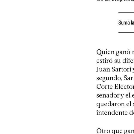
Sumá
l
Quien ganó m
estiró su dif
Juan Sartori 
segundo, Sart
Corte Elector
senador y el
quedaron el s
intendente d
Otro que gan