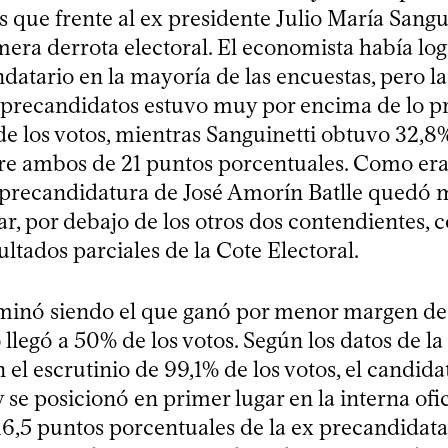
 que frente al ex presidente Julio María Sangui
mera derrota electoral. El economista había lo
datario en la mayoría de las encuestas, pero la
precandidatos estuvo muy por encima de lo pre
e los votos, mientras Sanguinetti obtuvo 32,8%
tre ambos de 21 puntos porcentuales. Como era
a precandidatura de José Amorín Batlle quedó 
ar, por debajo de los otros dos contendientes, 
ultados parciales de la Cote Electoral.
minó siendo el que ganó por menor margen de l
llegó a 50% de los votos. Según los datos de la
n el escrutinio de 99,1% de los votos, el candidat
se posicionó en primer lugar en la interna ofici
,5 puntos porcentuales de la ex precandidata o