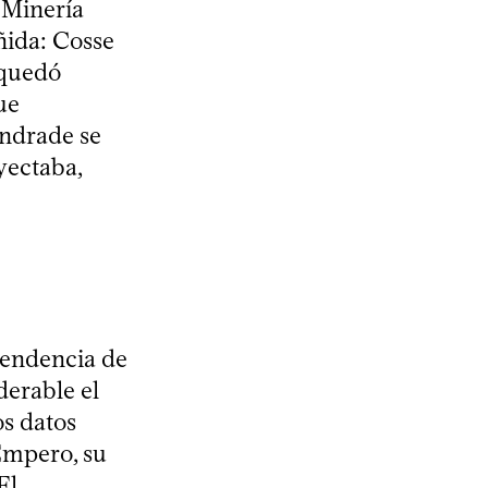
 Minería
ñida: Cosse
 quedó
ue
Andrade se
yectaba,
 tendencia de
derable el
os datos
 Empero, su
El