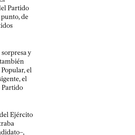
del Partido
 punto, de
tidos
 sorpresa y
 también
Popular, el
igente, el
l Partido
del Ejército
traba
didato–,