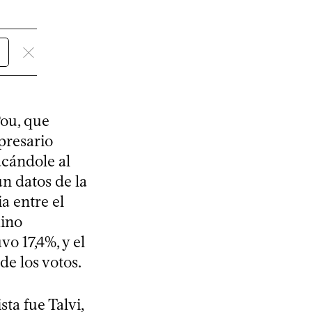
Pou, que
presario
acándole al
ún datos de la
a entre el
mino
o 17,4%, y el
e los votos.
ta fue Talvi,