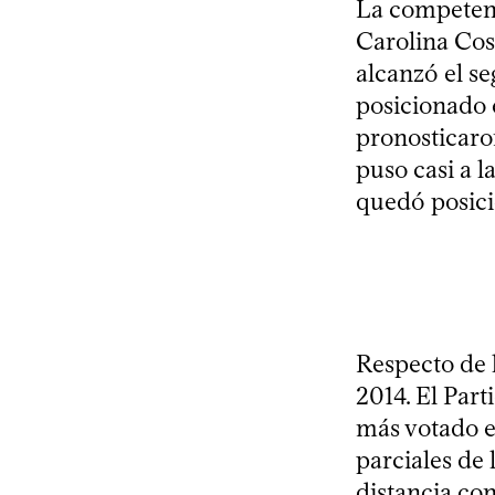
La competenc
Carolina Cos
alcanzó el s
posicionado e
pronosticaro
puso casi a l
quedó posici
Respecto de l
2014. El Par
más votado en
parciales de 
distancia con