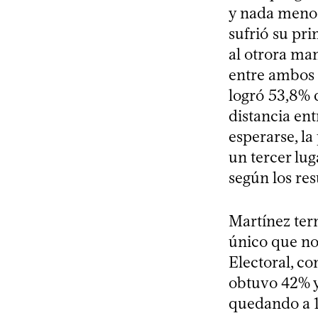
y nada menos
sufrió su pri
al otrora man
entre ambos 
logró 53,8% d
distancia en
esperarse, l
un tercer lug
según los res
Martínez ter
único que no 
Electoral, co
obtuvo 42% y 
quedando a 16