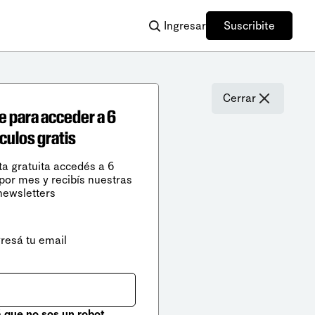
Ingresar
Suscribite
Cerrar
e para acceder a 6
ículos gratis
ta gratuita accedés a 6
 por mes y recibís nuestras
newsletters
gresá tu email
que no sos un robot