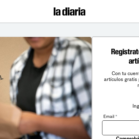
Registrat
art
Con tu cuen
artículos gratis
In
Email
*
Comprobá 