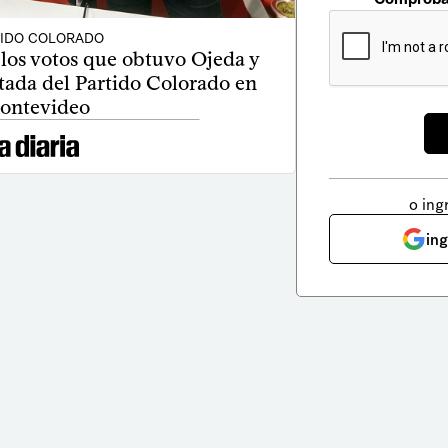
TIDO COLORADO
los votos que obtuvo Ojeda y
otada del Partido Colorado en
ontevideo
o ing
in