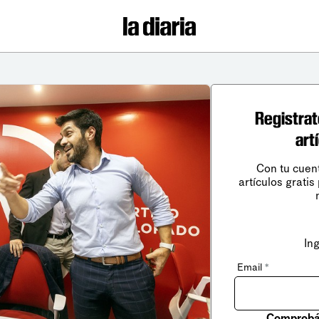
Registrat
art
Con tu cuen
artículos gratis
In
Email
*
Comprobá 