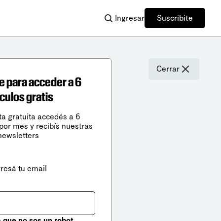
Ingresar
Suscribite
Cerrar
e para acceder a 6
ículos gratis
ta gratuita accedés a 6
 por mes y recibís nuestras
newsletters
gresá tu email
que no sos un robot