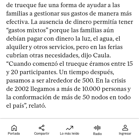
de trueque fue una forma de ayudar a las
familias a gestionar sus gastos de manera más
efectiva. La ausencia de dinero permitía tener
“gastos mixtos” porque las familias aún
debían pagar con dinero la luz, el agua, el
alquiler y otros servicios, pero en las ferias
cubrían otras necesidades, dijo Caula.
“Cuando comenzó el trueque éramos entre 15
y 20 participantes. Un tiempo después,
pasamos a ser alrededor de 500. En la crisis
de 2002 llegamos a más de 10.000 personas y
la conformación de más de 50 nodos en todo
el país”, relató.
Una vez establecida la crisis, “el sistema de
trueque se debilitó” porque “empezó a llegar
Portada
Compartir
Lo más leído
Ingresar
Radio