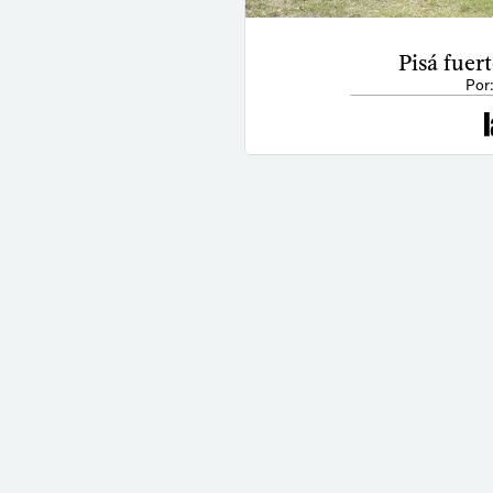
Pisá fuer
Por