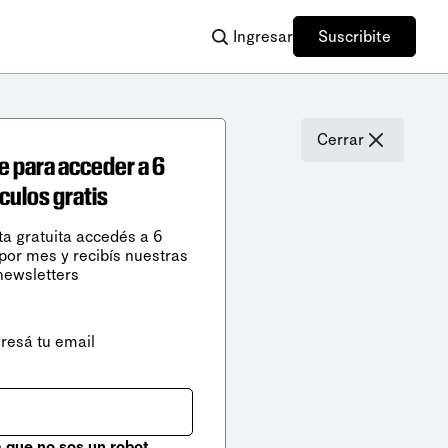
Ingresar
Suscribite
Cerrar
e para acceder a 6
ículos gratis
ta gratuita accedés a 6
 por mes y recibís nuestras
newsletters
gresá tu email
que no sos un robot