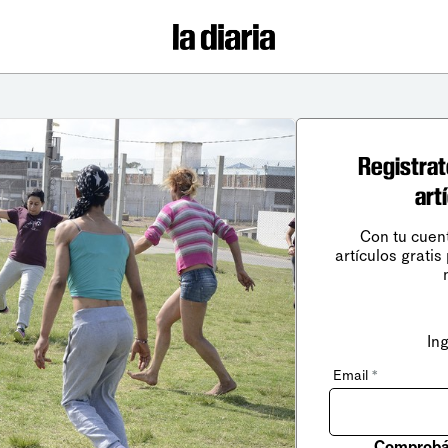
Registrat
art
Con tu cuen
artículos gratis
In
Email
*
Comprobá 