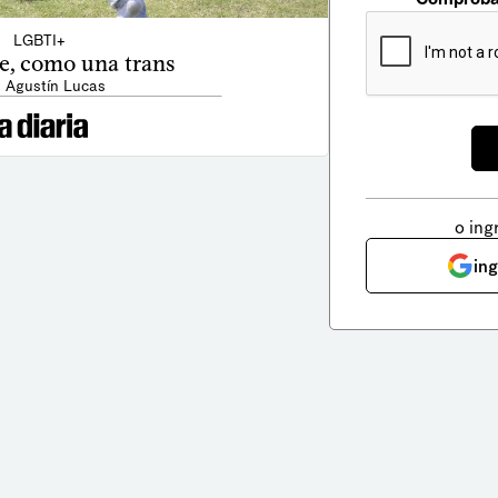
LGBTI+
te, como una trans
: Agustín Lucas
o ing
in