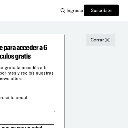
Ingresar
Suscribite
Cerrar
e para acceder a 6
ículos gratis
ta gratuita accedés a 6
 por mes y recibís nuestras
newsletters
gresá tu email
que no sos un robot