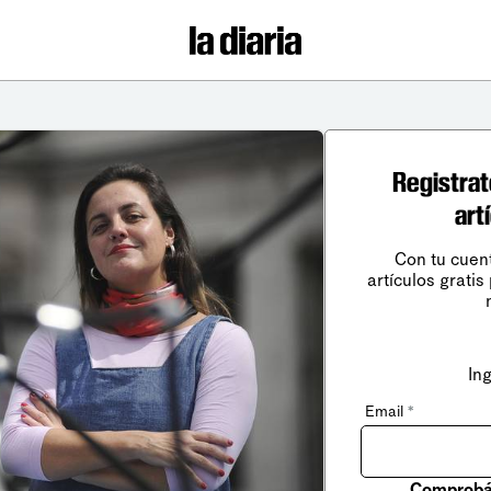
Registrat
art
Con tu cuen
artículos gratis
In
Email
*
Comprobá 