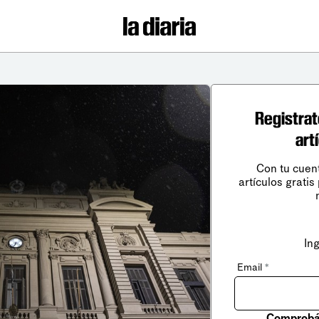
Registrat
art
Con tu cuen
artículos gratis
In
Email
*
Comprobá 