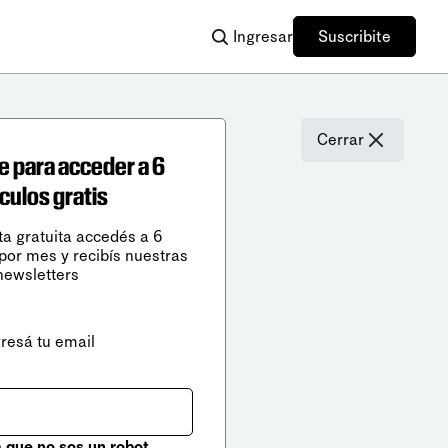
Ingresar
Suscribite
Cerrar
e para acceder a 6
ículos gratis
ta gratuita accedés a 6
 por mes y recibís nuestras
newsletters
gresá tu email
que no sos un robot