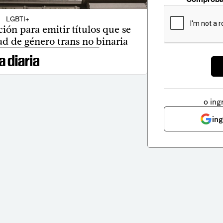
LGBTI+
ión para emitir títulos que se
ad de género trans no binaria
o ing
in