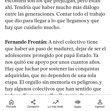
esconden son los que prejuzgan, pero están
ahí. Tendría que haber mucho más diálogo
entre las generaciones. Contar todo el trabajo
que dio para llegar a lo que llegamos y que
hay que cuidarlo mucho.
Fernando Frontán:
A nivel colectivo tiene
que haber un paso de madurez, dejar de ser el
adolescente protegido por papá Estado. Ya
nos quitó ese apoyo por unos cuantos años.
Hay que luchar por sostener las conquistas
adquiridas, que no dependen de una sola
etapa. El orgullo sin memoria es peligroso, y
hay algunos colectivos que han sentido que
todo se dio porque ellos llegaron. Si uno
pierde la memoria y no sabe de dónde viene,
Portada
Compartir
Lo más leído
Ingresar
Radio
tampoco sabe a dónde va. Creo que el