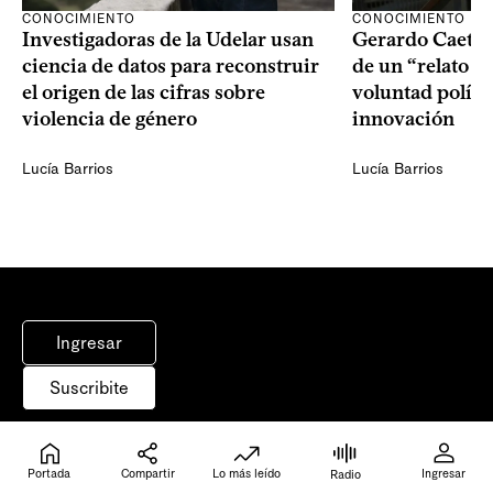
CONOCIMIENTO
CONOCIMIENTO
Investigadoras de la Udelar usan
Gerardo Caetan
ciencia de datos para reconstruir
de un “relato de
el origen de las cifras sobre
voluntad políti
violencia de género
innovación
Lucía Barrios
Lucía Barrios
Ingresar
Suscribite
Inicio
Portada
Compartir
Lo más leído
Ingresar
Radio