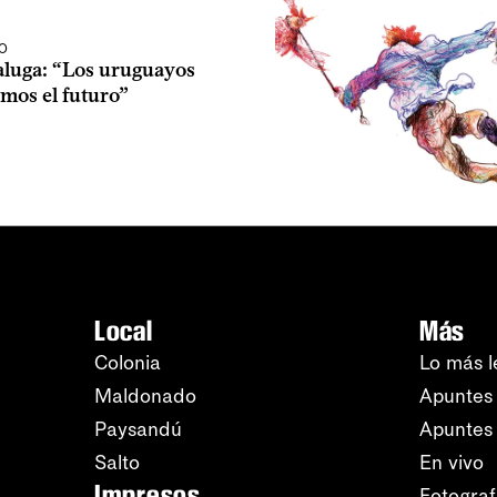
O
aluga: “Los uruguayos
mos el futuro”
Local
Más
Colonia
Lo más l
Maldonado
Apuntes 
Paysandú
Apuntes
Salto
En vivo
Impresos
Fotograf