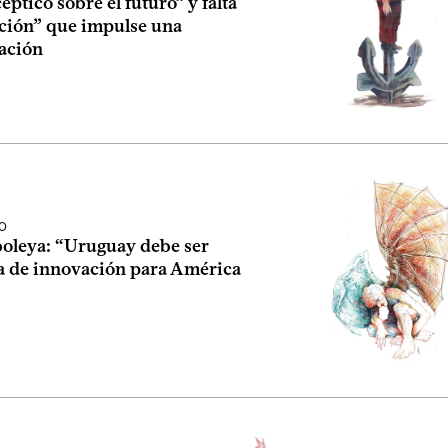
céptico sobre el futuro” y falta
ición” que impulse una
ación
O
boleya: “Uruguay debe ser
a de innovación para América