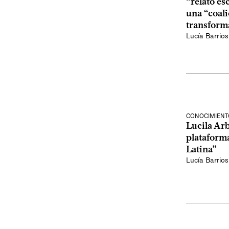
“relato es
una “coal
transform
Lucía Barrios
CONOCIMIENT
Lucila Ar
plataform
Latina”
Lucía Barrios