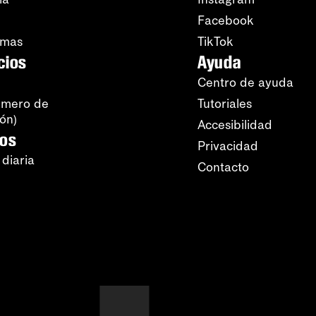
Facebook
amas
TikTok
cios
Ayuda
Centro de ayuda
úmero de
Tutoriales
ión)
Accesibilidad
ros
Privacidad
 diaria
Contacto