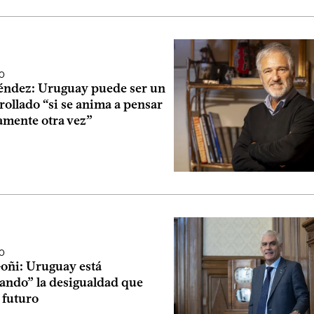
O
ndez: Uruguay puede ser un
rollado “si se anima a pensar
amente otra vez”
O
oñi: Uruguay está
ando” la desigualdad que
l futuro