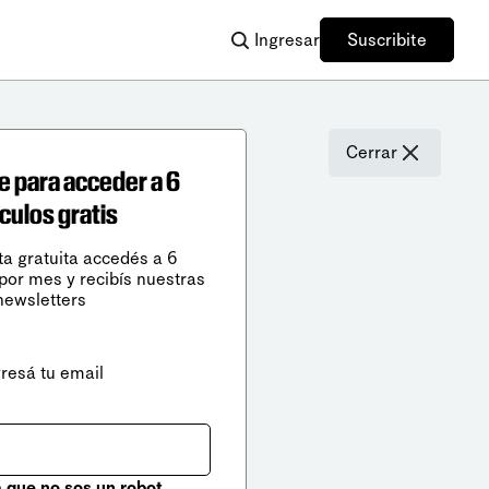
Ingresar
Suscribite
Cerrar
e para acceder a 6
ículos gratis
ta gratuita accedés a 6
 por mes y recibís nuestras
newsletters
gresá tu email
que no sos un robot