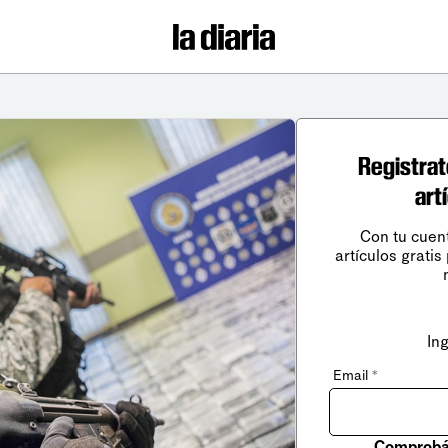
Registrat
art
Con tu cuen
artículos gratis
In
Email
*
Comprobá 