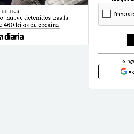
DELITOS
: nueve detenidos tras la
e 460 kilos de cocaína
o ing
in