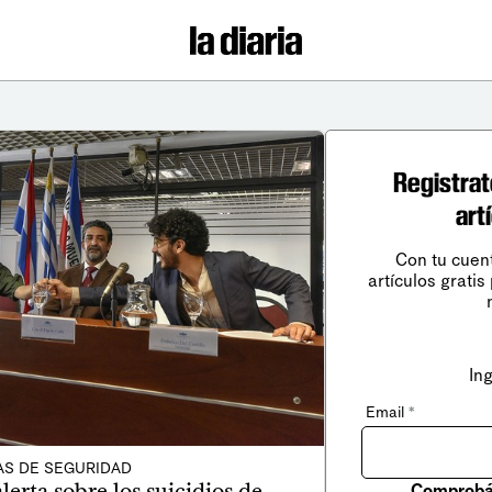
Registrat
art
Con tu cuen
artículos gratis
In
Email
*
AS DE SEGURIDAD
alerta sobre los suicidios de
Comprobá 