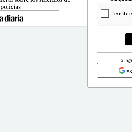
policías
o ing
in