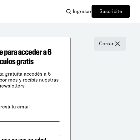
Ingresar
Suscribite
Cerrar
e para acceder a 6
ículos gratis
ta gratuita accedés a 6
 por mes y recibís nuestras
newsletters
gresá tu email
que no sos un robot