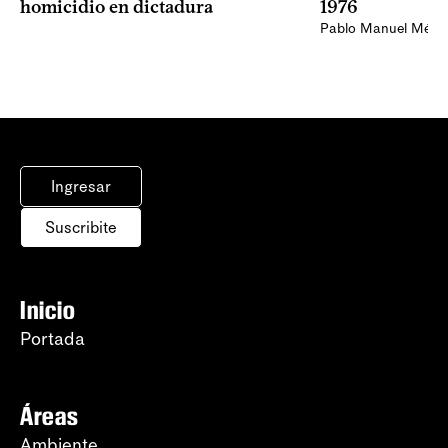
homicidio en dictadura
1976
Pablo Manuel Ménd
Ingresar
Suscribite
Inicio
Portada
Áreas
Ambiente