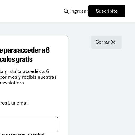
Ingresar
Suscribite
Cerrar
e para acceder a 6
ículos gratis
ta gratuita accedés a 6
 por mes y recibís nuestras
newsletters
gresá tu email
que no sos un robot