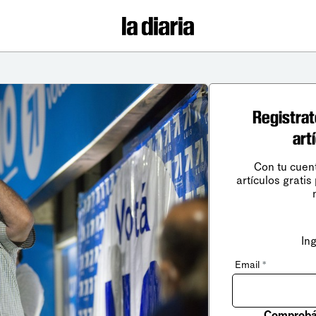
Registrat
art
Con tu cuen
artículos gratis
In
Email
*
Comprobá 