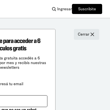
Ingresar
Suscribite
Cerrar
e para acceder a 6
ículos gratis
ta gratuita accedés a 6
 por mes y recibís nuestras
newsletters
gresá tu email
que no sos un robot