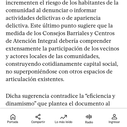
incrementen el riesgo de los habitantes de la
comunidad al denunciar o informar
actividades delictivas o de apariencia
delictiva. Este último punto sugiere que la
medida de los Consejos Barriales y Centros
de Atención Integral debería comprender
extensamente la participación de los vecinos
y actores locales de las comunidades,
construyendo cotidianamente capital social,
no superponiéndose con otros espacios de
articulación existentes.
Dicha sugerencia contradice la “eficiencia y
dinamismo” que plantea el documento al
proponer limitar el número de participantes.
De la cooperación, cohesión, respeto –
Portada
Compartir
Lo más leído
Ingresar
Radio
siguiendo el enfoque de las comunidades