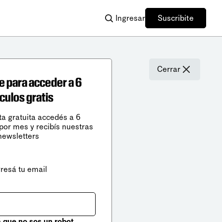
Ingresar
Suscribite
Cerrar
e para acceder a 6
ículos gratis
ta gratuita accedés a 6
 por mes y recibís nuestras
newsletters
gresá tu email
que no sos un robot